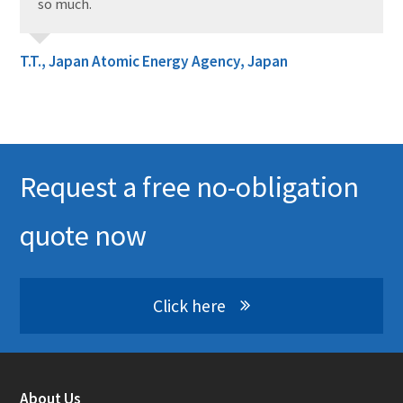
so much.
T.T., Japan Atomic Energy Agency, Japan
Request a free no-obligation
quote now
Click here
About Us