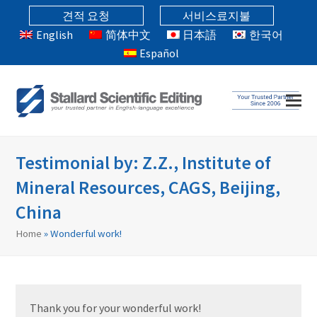
견적 요청
서비스료지불
English
简体中文
日本語
한국어
Español
Testimonial by: Z.Z., Institute of
Mineral Resources, CAGS, Beijing,
China
Home
»
Wonderful work!
Thank you for your wonderful work!