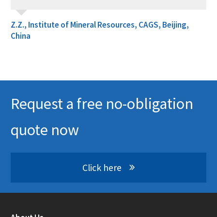
Z.Z., Institute of Mineral Resources, CAGS, Beijing,
China
Request a free no-obligation
quote now
Click here